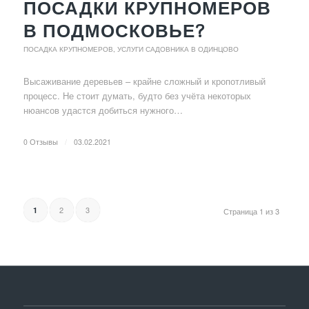
ПОСАДКИ КРУПНОМЕРОВ
В ПОДМОСКОВЬЕ?
ПОСАДКА КРУПНОМЕРОВ
,
УСЛУГИ САДОВНИКА В ОДИНЦОВО
Высаживание деревьев – крайне сложный и кропотливый
процесс. Не стоит думать, будто без учёта некоторых
нюансов удастся добиться нужного…
0 Отзывы
/
03.02.2021
2
3
1
Страница 1 из 3