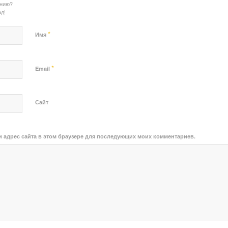
ению?
д!
*
Имя
*
Email
Сайт
 и адрес сайта в этом браузере для последующих моих комментариев.