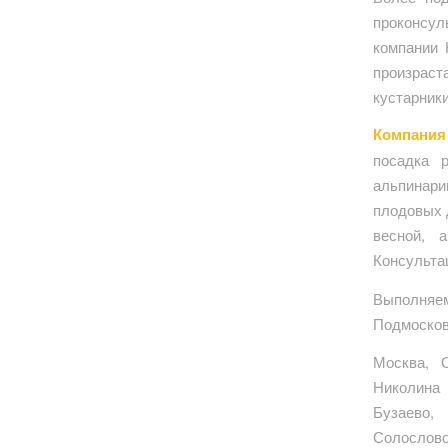
проконсул
компании 
произраст
кустарники
Компания
посадка р
альпинарии
плодовых 
весной, 
Консульта
Выполня
Подмосков
Москва, О
Николина
Бузаево,
Солослово