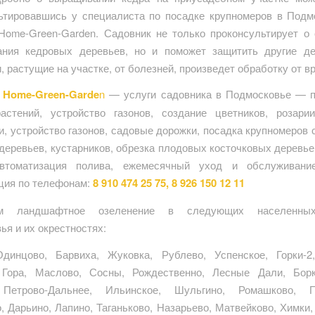
ьтировавшись у специалиста по посадке крупномеров в Подм
Home-Green-Garden. Садовник не только проконсультирует о
ания кедровых деревьев, но и поможет защитить другие д
, растущие на участке, от болезней, произведет обработку от в
 Home-Green-Garde
n
— услуги садовника в Подмосковье — п
астений, устройство газонов, создание цветников, розарии
, устройство газонов, садовые дорожки, посадка крупномеров 
деревьев, кустарников, обрезка плодовых косточковых деревье
автоматизация полива, ежемесячный уход и обслуживание
ция по телефонам:
8 910 474 25 75, 8 926 150 12 11
ем ландшафтное озеленение в следующих населенных
ья и их окрестностях:
динцово, Барвиха, Жуковка, Рублево, Успенское, Горки-2,
 Гора, Маслово, Сосны, Рождественно, Лесные Дали, Борк
 Петрово-Дальнее, Ильинское, Шульгино, Ромашково, П
, Дарьино, Лапино, Таганьково, Назарьево, Матвейково, Химки,