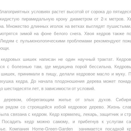
 благоприятных условиях растет высотой от сорока до пятидеся
кидистую пирамидальную крону диаметром от 2-х метров. Х
на. Множество длинных иголок на ветках выглядят пушистыми
мотрятся зимой на фоне белого снега. Хвоя кедров также п
 Людям с пульмонологическими проблемами рекомендуют пож
рощи.
 кедровых шишек написан не один научный трактат. Кедро
ся с болезнью там, где медицина порой бессильна. Кедров
 шишек, принимали в пищу, делали кедровое масло и муку. 
рхушка кедра. До начала плодоношения дерева может понад
о шестидесяти лет, в зависимости от условий.
я деревом, оберегающим жилье от злых духов. Сибиря
и рядом со строящейся избой кедровое дерево. Жизнь сла
была связана с кедром. Кедр кормилец, лекарь, защитник и ст
. Посадить кедр можно самому, и прибегнув к услугам са
вье. Компания Home-Green-Garden занимается посадкой кр