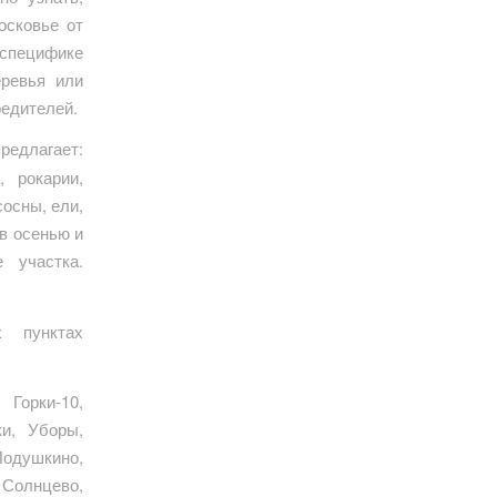
осковье от
 специфике
еревья или
редителей.
редлагает:
, рокарии,
сосны, ели,
в осенью и
 участка.
 пунктах
 Горки-10,
и, Уборы,
одушкино,
 Солнцево,