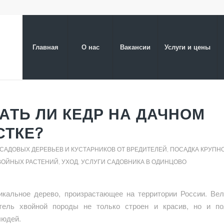
Главная
О нас
Вакансии
Услуги и цены
АТЬ ЛИ КЕДР НА ДАЧНОМ
СТКЕ?
 САДОВЫХ ДЕРЕВЬЕВ И КУСТАРНИКОВ ОТ ВРЕДИТЕЛЕЙ
,
ПОСАДКА КРУПН
ВОЙНЫХ РАСТЕНИЙ, УХОД
,
УСЛУГИ САДОВНИКА В ОДИНЦОВО
икальное дерево, произрастающее на территории России. Ве
тель хвойной породы не только строен и красив, но и п
людей.