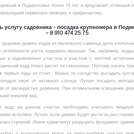
еревьев в Подмосковье более 15 лет и предлагает отличный 
 прошедший первичную проверку и профилактику.
ь услугу садовника – посадка крупномера в Под
—
8 910 474 25 75
 здоровое дерево кедра из маленького саженца дело хлопотно
е особенности роста кедрового малыша. Так, например, кедр
ных и задымленных участков и участков с плотной истоптанн
оденький кедр плохо растет на сквозняках. Поэтому косить тра
в первые годы не стоит. Можно по соседству высадить куста
олодую хвою от активного солнца. Лучше посадить молод
ли от раскидистых деревьев. При оптимальном освещении дер
оший внешний вид.
я кедр на дачном участке необходимо учитывать мощную
рева-исполина. Лучше, если дерево будет расти на расстоянии
льных строений. Иначе корни могут разрушить фундамент здания
робно о выращивании кедра на приусадебном участке мож