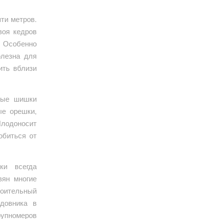
ти метров.
воя кедров
. Особенно
олезна для
ить вблизи
вые шишки
ые орешки,
Плодоносит
обиться от
ки всегда
вян многие
роительный
довника в
упномеров