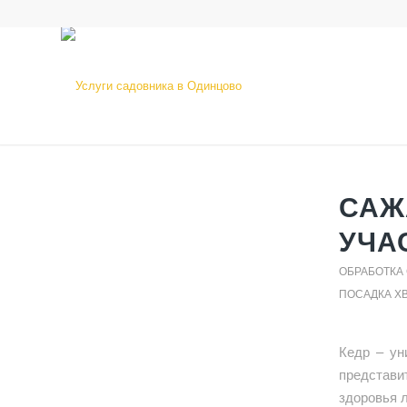
САЖ
УЧА
ОБРАБОТКА
ПОСАДКА Х
Кедр – ун
представи
здоровья 