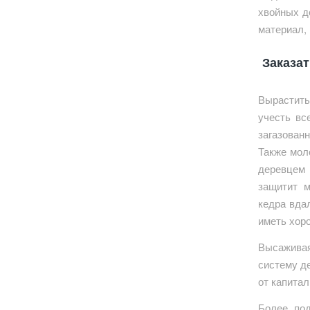
хвойных д
материал,
Заказат
Вырастить
учесть вс
загазован
Также мол
деревцем 
защитит м
кедра вда
иметь хор
Высажива
систему де
от капита
Более под