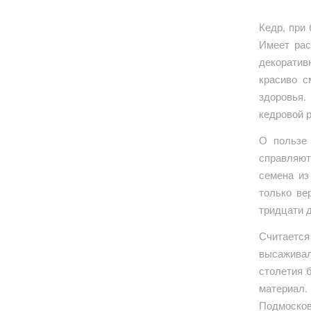
Кедр, при
Имеет рас
декоратив
красиво с
здоровья.
кедровой 
О пользе
справляют
семена из
только ве
тридцати д
Считаетс
высаживал
столетия 
материал
Подмоско