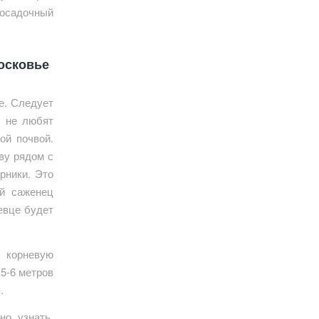
посадочный
московье
е. Следует
ы не любят
ой почвой.
ву рядом с
рники. Это
ой саженец
евце будет
 корневую
 5-6 метров
.
но узнать,