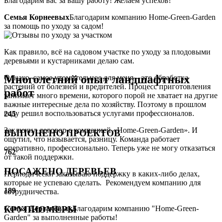
Благодарим вас за вашу работу! Желаем успехов!
Семья Корнеевых
Благодарим компанию Home-Green-Garden
за помощь по уходу за садом!
Как правило, всё на садовом участке по уходу за плодовыми
деревьями и кустарниками делаю сам.
Многолетний опыт ландшафтных
Однако, самое утомительное для меня – это обработка
растений от болезней и вредителей. Процесс приготовления
работ
занимает много времени, которого порой не хватает на другие
важные интересные дела по хозяйству. Поэтому в прошлом
году решил воспользоваться услугами профессионалов.
245
Заключил договор с компанией «Home-Green-Garden». И
ВЫПОНЕНО ПРОЕКТОВ
ощутил, что называется, разницу. Команда работает
оперативно, профессионально. Теперь уже не могу отказаться
762
от такой поддержки.
ПОСАЖЕНО ДЕРЕВЬЕВ
Периодически заказываю поддержку в каких-либо делах,
которые не успеваю сделать. Рекомендуем компанию для
189
сотрудничества.
Семья Дергачёвых
Благодарим компанию "Home-Green-
КРУПНОМЕРЫ
Garden" за выполненные работы!