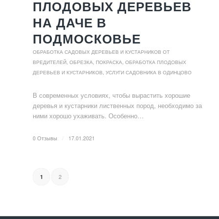
ПЛОДОВЫХ ДЕРЕВЬЕВ
НА ДАЧЕ В
ПОДМОСКОВЬЕ
ОБРАБОТКА САДОВЫХ ДЕРЕВЬЕВ И КУСТАРНИКОВ ОТ
ВРЕДИТЕЛЕЙ
,
ОБРЕЗКА, ПОКРАСКА, ОБРАБОТКА ПЛОДОВЫХ
ДЕРЕВЬЕВ И КУСТАРНИКОВ
,
УСЛУГИ САДОВНИКА В ОДИНЦОВО
В современных условиях, чтобы вырастить хорошие
деревья и кустарники лиственных пород, необходимо за
ними хорошо ухаживать. Особенно…
0 Отзывы
/
17.01.2021
2
1