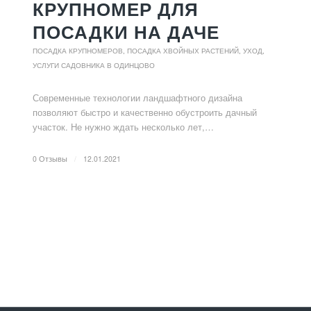
КРУПНОМЕР ДЛЯ
ПОСАДКИ НА ДАЧЕ
ПОСАДКА КРУПНОМЕРОВ
,
ПОСАДКА ХВОЙНЫХ РАСТЕНИЙ, УХОД
,
УСЛУГИ САДОВНИКА В ОДИНЦОВО
Современные технологии ландшафтного дизайна
позволяют быстро и качественно обустроить дачный
участок. Не нужно ждать несколько лет,…
0 Отзывы
/
12.01.2021