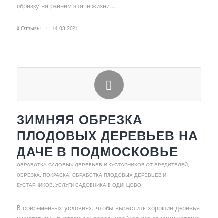
обрезку на раннем этапе жизни…
0 Отзывы
/
14.03.2021
ЗИМНЯЯ ОБРЕЗКА
ПЛОДОВЫХ ДЕРЕВЬЕВ НА
ДАЧЕ В ПОДМОСКОВЬЕ
ОБРАБОТКА САДОВЫХ ДЕРЕВЬЕВ И КУСТАРНИКОВ ОТ ВРЕДИТЕЛЕЙ
,
ОБРЕЗКА, ПОКРАСКА, ОБРАБОТКА ПЛОДОВЫХ ДЕРЕВЬЕВ И
КУСТАРНИКОВ
,
УСЛУГИ САДОВНИКА В ОДИНЦОВО
В современных условиях, чтобы вырастить хорошие деревья
и кустарники лиственных пород, необходимо за ними хорошо