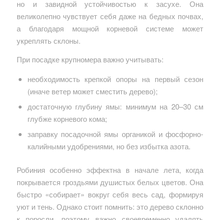
но и завидной устойчивостью к засухе. Она
великолепно чувствует себя даже на бедных почвах,
а благодаря мощной корневой системе может
укреплять склоны.
При посадке крупномера важно учитывать:
необходимость крепкой опоры на первый сезон
(иначе ветер может сместить дерево);
достаточную глубину ямы: минимум на 20–30 см
глубже корневого кома;
заправку посадочной ямы органикой и фосфорно-
калийными удобрениями, но без избытка азота.
Робиния особенно эффектна в начале лета, когда
покрывается гроздьями душистых белых цветов. Она
быстро «собирает» вокруг себя весь сад, формируя
уют и тень. Однако стоит помнить: это дерево склонно
к поросли, поэтому важно своевременно удалять