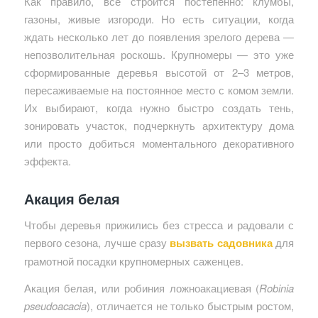
Как правило, всё строится постепенно: клумбы,
газоны, живые изгороди. Но есть ситуации, когда
ждать несколько лет до появления зрелого дерева —
непозволительная роскошь. Крупномеры — это уже
сформированные деревья высотой от 2–3 метров,
пересаживаемые на постоянное место с комом земли.
Их выбирают, когда нужно быстро создать тень,
зонировать участок, подчеркнуть архитектуру дома
или просто добиться моментального декоративного
эффекта.
Акация белая
Чтобы деревья прижились без стресса и радовали с
первого сезона, лучше сразу
вызвать садовника
для
грамотной посадки крупномерных саженцев.
Акация белая, или робиния ложноакациевая (
Robinia
pseudoacacia
), отличается не только быстрым ростом,